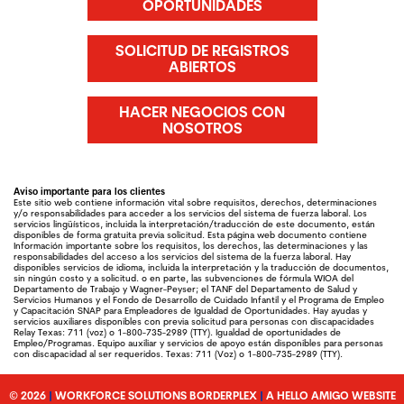
OPORTUNIDADES
SOLICITUD DE REGISTROS
ABIERTOS
HACER NEGOCIOS CON
NOSOTROS
Aviso importante para los clientes
Este sitio web contiene información vital sobre requisitos, derechos, determinaciones
y/o responsabilidades para acceder a los servicios del sistema de fuerza laboral. Los
servicios lingüísticos, incluida la interpretación/traducción de este documento, están
disponibles de forma gratuita previa solicitud. Esta página web documento contiene
Información importante sobre los requisitos, los derechos, las determinaciones y las
responsabilidades del acceso a los servicios del sistema de la fuerza laboral. Hay
disponibles servicios de idioma, incluida la interpretación y la traducción de documentos,
sin ningún costo y a solicitud. o en parte, las subvenciones de fórmula WIOA del
Departamento de Trabajo y Wagner-Peyser; el TANF del Departamento de Salud y
Servicios Humanos y el Fondo de Desarrollo de Cuidado Infantil y el Programa de Empleo
y Capacitación SNAP para Empleadores de Igualdad de Oportunidades. Hay ayudas y
servicios auxiliares disponibles con previa solicitud para personas con discapacidades
Relay Texas: 711 (voz) o 1-800-735-2989 (TTY). Igualdad de oportunidades de
Empleo/Programas. Equipo auxiliar y servicios de apoyo están disponibles para personas
con discapacidad al ser requeridos. Texas: 711 (Voz) o 1-800-735-2989 (TTY).
© 2026
|
WORKFORCE SOLUTIONS BORDERPLEX
|
A HELLO AMIGO WEBSITE