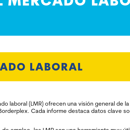
EL MERCADO LABO
CADO LABORAL
o laboral (LMR) ofrecen una visión general de la 
Borderplex. Cada informe destaca datos clave sob
a de empleo, los LMR son una herramienta muy út