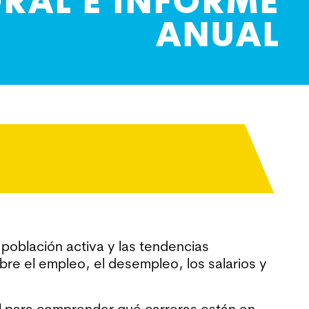
RAL E INFORME
ANUAL
población activa y las tendencias
re el empleo, el desempleo, los salarios y
il para comprender qué carreras están en