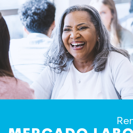
E
SE
Ren